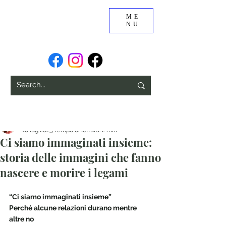
ME
NU
Diana Piga
10 lug 2025
Tempo di lettura: 2 min
Ci siamo immaginati insieme:
storia delle immagini che fanno
nascere e morire i legami
“Ci siamo immaginati insieme”
Perché alcune relazioni durano mentre 
altre no