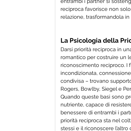
entrambi i partner si sosteng
reciproca favorisce non solo
relazione, trasformandola in
La Psicologia della Pri
Darsi priorità reciproca in un
romantico per costruire un l
riconoscimento reciproco. I 
incondizionata, connessione 
condivisa – trovano supporto
Rogers, Bowlby, Siegel e Per
Quando queste basi sono pres
nutriente, capace di resistere
benessere di entrambi i partner
priorità reciproca sta nel col
stessi e il riconoscere l’al