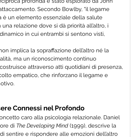
eciproca profonda è stato esplorato da John 
l’attaccamento. Secondo Bowlby, "il legame 
a è un elemento essenziale della salute 
In una relazione dove si dà priorità all’altro, i 
dinamico in cui entrambi si sentono visti, 
n implica la sopraffazione dell’altro né la 
dualità, ma un riconoscimento continuo 
costruisce attraverso atti quotidiani di presenza, 
scolto empatico, che rinforzano il legame e 
otivo.
sere Connessi nel Profondo
ncetto caro alla psicologia relazionale. Daniel 
ore di 
The Developing Mind
 (1999), descrive la 
i sentire e rispondere alle emozioni dell’altro 