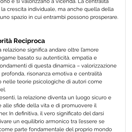
ono e si valorizzano a vicenda. La centralità 
 la crescita individuale, ma anche quella della 
 uno spazio in cui entrambi possono prosperare.
orità Reciproca
a relazione significa andare oltre l’amore 
egame basato su autenticità, empatia e 
fondamenti di questa dinamica – valorizzazione 
profonda, risonanza emotiva e centralità 
 nelle teorie psicologiche di autori come 
el.
enti, la relazione diventa un luogo sicuro e 
 alle sfide della vita e di promuovere il 
. In definitiva, il vero significato del darsi 
tivare un equilibrio armonico tra l’essere se 
tro come parte fondamentale del proprio mondo 