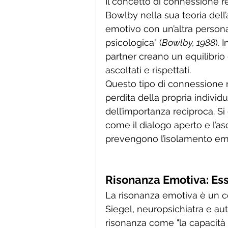
Il concetto di connessione r
Bowlby nella sua teoria del
emotivo con un’altra person
psicologica" (
Bowlby, 1988
). 
partner creano un equilibrio 
ascoltati e rispettati.
Questo tipo di connessione no
perdita della propria indivi
dell’importanza reciproca. Si 
come il dialogo aperto e l’a
prevengono l’isolamento em
Risonanza Emotiva: Es
La risonanza emotiva è un co
Siegel, neuropsichiatra e aut
risonanza come "la capacità d